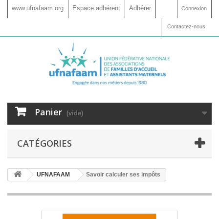
www.ufnafaam.org
Espace adhérent
Adhérer
Connexion
Contactez-nous
Panier
(vide)
CATÉGORIES
UFNAFAAM
Savoir calculer ses impôts