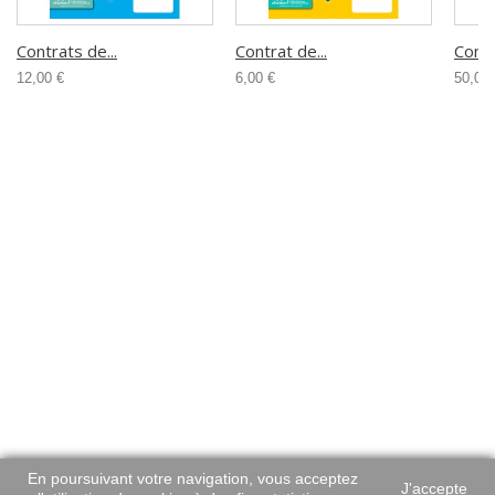
Contrats de...
Contrat de...
Com
12,00 €
6,00 €
50,00 
Catégories
Informations
Mon compte
Informations sur votre boutique
En poursuivant votre navigation, vous acceptez
© 2014 | Site réalisé par
Presscode
J'accepte